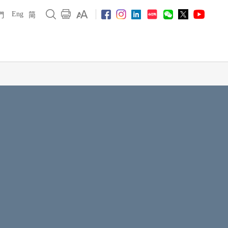
Eng
們
简