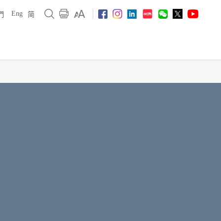
Eng
們
简