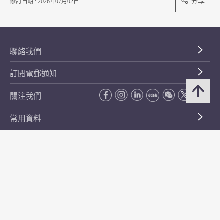
分享
修訂日期 : 2026年07月02日
聯絡我們
訂閱電郵通知
關注我們
常用資料
公開資料
無障礙瀏覽
年度整合開放數據計劃（包含空間數據計劃）
平等機會
私隱政策聲明
保安資料
網頁指南
使用條款及條件
符合萬維網聯盟有關無障礙網頁設計指引中2A級別的要求
無障礙網頁嘉許計劃
香港品牌
防貪諮詢服務(CPAS)
© 2026 年香港金融管理局。版權所有。