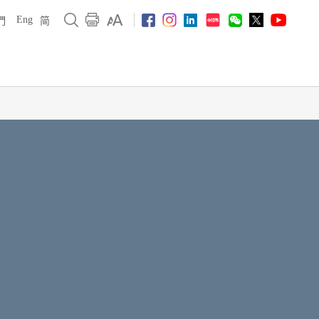
Eng
們
简