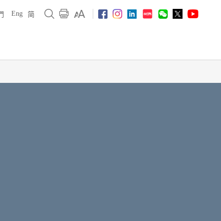
Eng
們
简