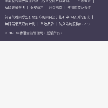
年度整合開放數據計劃（包含空間數據計劃）
平等機會
私隱政策聲明
保安資料
網頁指南
使用條款及條件
符合萬維網聯盟有關無障礙網頁設計指引中2A級別的要求
無障礙網頁嘉許計劃
香港品牌
防貪諮詢服務(CPAS)
© 2026 年香港金融管理局。版權所有。