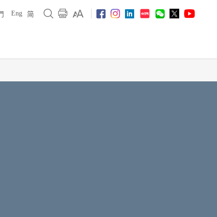
Eng
們
简