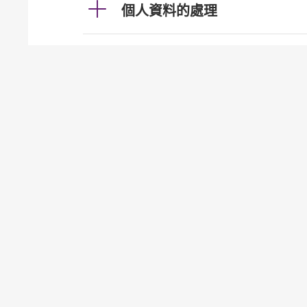
個人資料的處理
利率及匯率
投資服務
發牌事宜（認可機構證券業務
貸款
按揭
加強櫃員機服務的保安措施