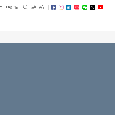
Eng
們
简