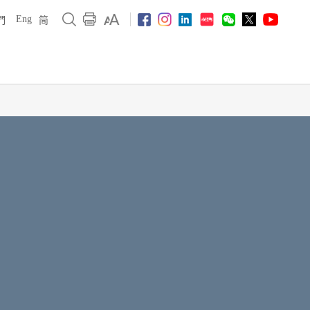
Eng
們
简