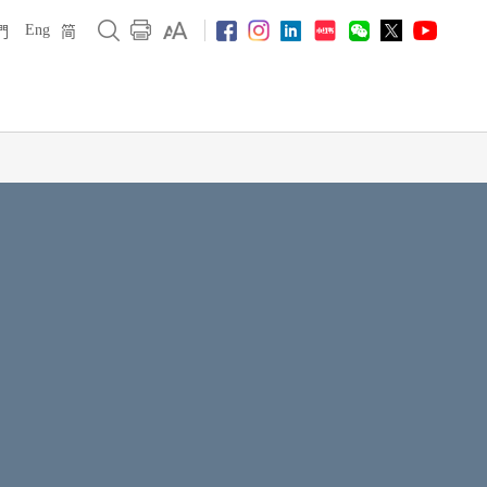
Eng
們
简