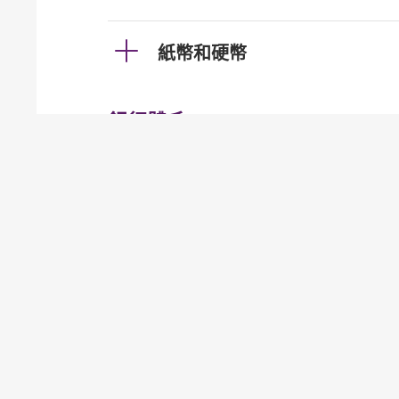
紙幣和硬幣
銀行體系
帳戶的開立和操作
（包括有關銀行服務、章則及條款
「自動交換資料」和「海外帳
M1
甚麼是AEOI（自動交
M2
甚麼是《海外帳戶稅收合