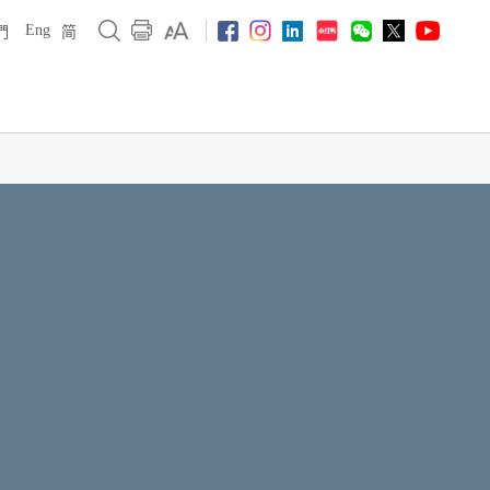
Eng
們
简