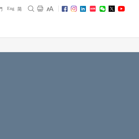
Eng
們
简