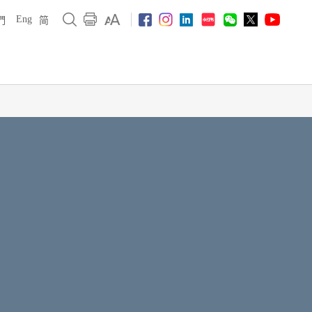
Eng
們
简