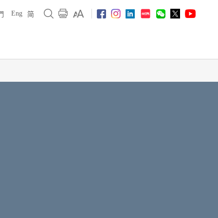
Eng
們
简