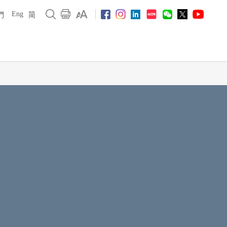
Eng
們
简