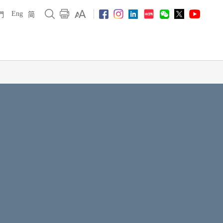
Eng
們
简