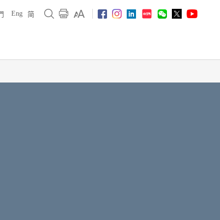
Eng
們
简