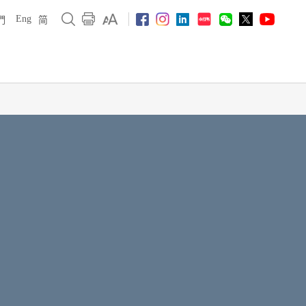
Eng
們
简