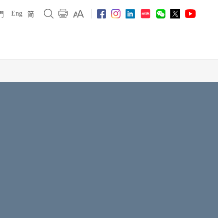
Eng
們
简