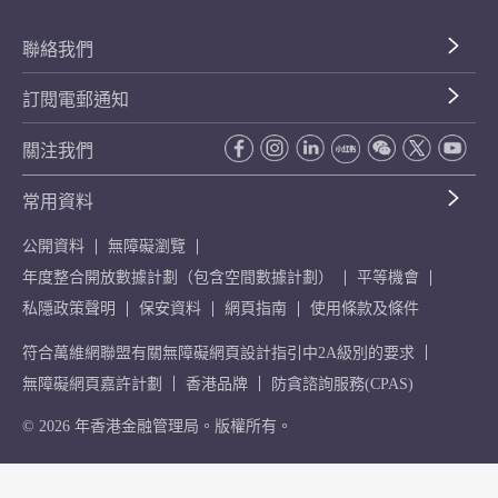
聯絡我們
訂閱電郵通知
關注我們
常用資料
公開資料
無障礙瀏覽
年度整合開放數據計劃（包含空間數據計劃）
平等機會
私隱政策聲明
保安資料
網頁指南
使用條款及條件
符合萬維網聯盟有關無障礙網頁設計指引中2A級別的要求
無障礙網頁嘉許計劃
香港品牌
防貪諮詢服務(CPAS)
© 2026 年香港金融管理局。版權所有。