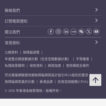
聯絡我們
訂閱電郵通知
關注我們
常用資料
公開資料
無障礙瀏覽
年度整合開放數據計劃（包含空間數據計劃）
平等機會
私隱政策聲明
保安資料
網頁指南
使用條款及條件
符合萬維網聯盟有關無障礙網頁設計指引中2A級別的要求
無障礙網頁嘉許計劃
香港品牌
防貪諮詢服務(CPAS)
© 2026 年香港金融管理局。版權所有。