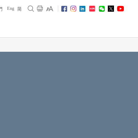
Eng
們
简