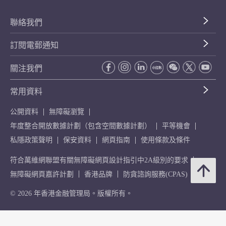
聯絡我們
訂閱電郵通知
關注我們
常用資料
公開資料
無障礙瀏覽
年度整合開放數據計劃（包含空間數據計劃）
平等機會
私隱政策聲明
保安資料
網頁指南
使用條款及條件
符合萬維網聯盟有關無障礙網頁設計指引中2A級別的要求
無障礙網頁嘉許計劃
香港品牌
防貪諮詢服務(CPAS)
© 2026 年香港金融管理局。版權所有。