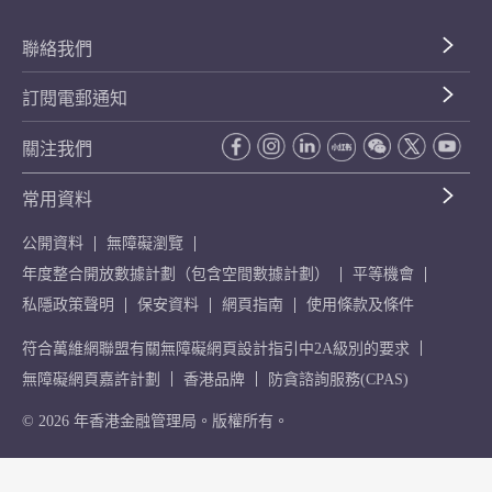
聯絡我們
訂閱電郵通知
關注我們
常用資料
公開資料
無障礙瀏覽
年度整合開放數據計劃（包含空間數據計劃）
平等機會
私隱政策聲明
保安資料
網頁指南
使用條款及條件
符合萬維網聯盟有關無障礙網頁設計指引中2A級別的要求
無障礙網頁嘉許計劃
香港品牌
防貪諮詢服務(CPAS)
© 2026 年香港金融管理局。版權所有。