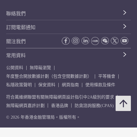
聯絡我們
訂閱電郵通知
關注我們
常用資料
公開資料
無障礙瀏覽
年度整合開放數據計劃（包含空間數據計劃）
平等機會
私隱政策聲明
保安資料
網頁指南
使用條款及條件
符合萬維網聯盟有關無障礙網頁設計指引中2A級別的要求
無障礙網頁嘉許計劃
香港品牌
防貪諮詢服務(CPAS)
© 2026 年香港金融管理局。版權所有。