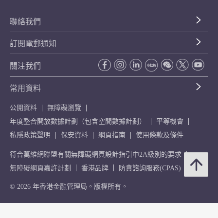
聯絡我們
訂閱電郵通知
關注我們
常用資料
公開資料
無障礙瀏覽
年度整合開放數據計劃（包含空間數據計劃）
平等機會
私隱政策聲明
保安資料
網頁指南
使用條款及條件
符合萬維網聯盟有關無障礙網頁設計指引中2A級別的要求
無障礙網頁嘉許計劃
香港品牌
防貪諮詢服務(CPAS)
© 2026 年香港金融管理局。版權所有。