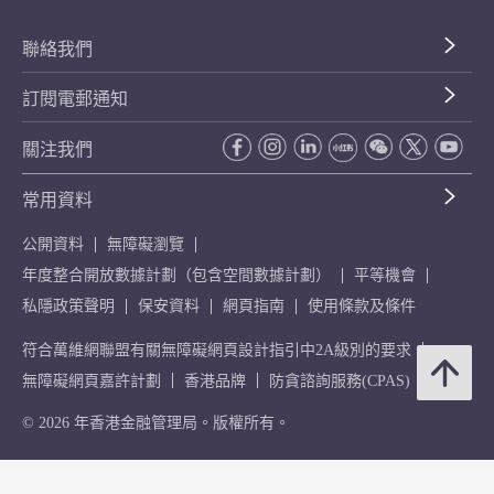
聯絡我們
訂閱電郵通知
關注我們
常用資料
公開資料
無障礙瀏覽
年度整合開放數據計劃（包含空間數據計劃）
平等機會
私隱政策聲明
保安資料
網頁指南
使用條款及條件
符合萬維網聯盟有關無障礙網頁設計指引中2A級別的要求
無障礙網頁嘉許計劃
香港品牌
防貪諮詢服務(CPAS)
© 2026 年香港金融管理局。版權所有。