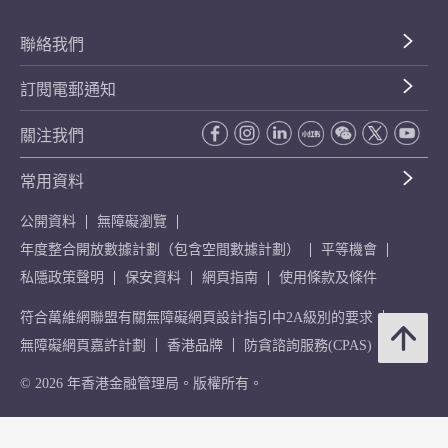
聯絡我們
訂閱電郵通知
關注我們
常用資料
公開資料
無障礙瀏覽
年度整合開放數據計劃（包含空間數據計劃）
平等機會
私隱政策聲明
保安資料
網頁指南
使用條款及條件
符合萬維網聯盟有關無障礙網頁設計指引中2A級別的要求
無障礙網頁嘉許計劃
香港品牌
防貪諮詢服務(CPAS)
© 2026 年香港金融管理局。版權所有。