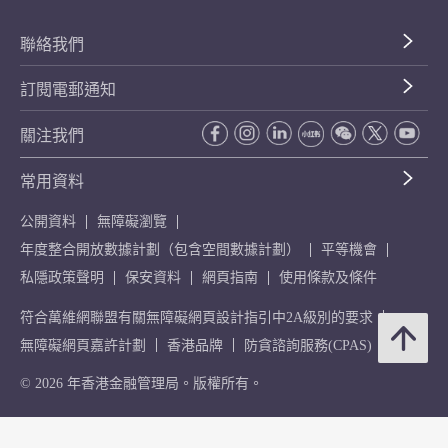
聯絡我們
訂閱電郵通知
關注我們
常用資料
公開資料
無障礙瀏覽
年度整合開放數據計劃（包含空間數據計劃）
平等機會
私隱政策聲明
保安資料
網頁指南
使用條款及條件
符合萬維網聯盟有關無障礙網頁設計指引中2A級別的要求
無障礙網頁嘉許計劃
香港品牌
防貪諮詢服務(CPAS)
© 2026 年香港金融管理局。版權所有。