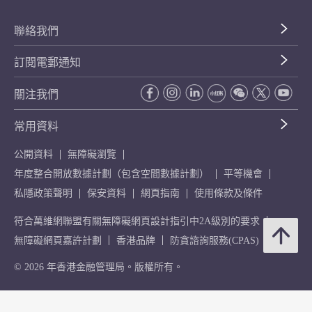
聯絡我們
訂閱電郵通知
關注我們
常用資料
公開資料
無障礙瀏覽
年度整合開放數據計劃（包含空間數據計劃）
平等機會
私隱政策聲明
保安資料
網頁指南
使用條款及條件
符合萬維網聯盟有關無障礙網頁設計指引中2A級別的要求
無障礙網頁嘉許計劃
香港品牌
防貪諮詢服務(CPAS)
© 2026 年香港金融管理局。版權所有。