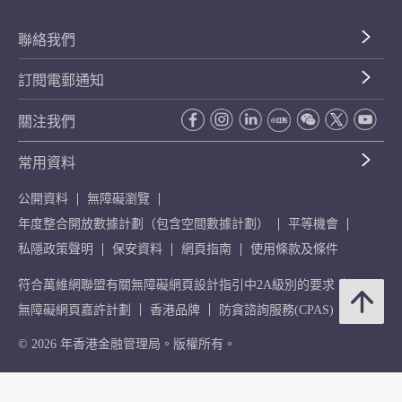
聯絡我們
訂閱電郵通知
關注我們
常用資料
公開資料
無障礙瀏覽
年度整合開放數據計劃（包含空間數據計劃）
平等機會
私隱政策聲明
保安資料
網頁指南
使用條款及條件
符合萬維網聯盟有關無障礙網頁設計指引中2A級別的要求
無障礙網頁嘉許計劃
香港品牌
防貪諮詢服務(CPAS)
© 2026 年香港金融管理局。版權所有。