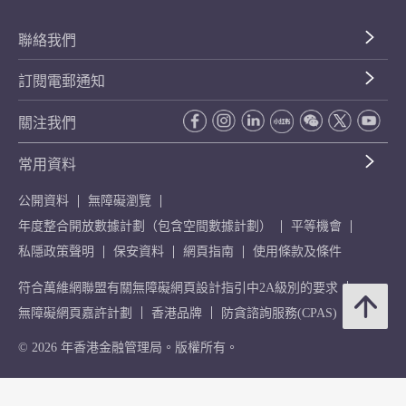
聯絡我們
訂閱電郵通知
關注我們
常用資料
公開資料
無障礙瀏覽
年度整合開放數據計劃（包含空間數據計劃）
平等機會
私隱政策聲明
保安資料
網頁指南
使用條款及條件
符合萬維網聯盟有關無障礙網頁設計指引中2A級別的要求
無障礙網頁嘉許計劃
香港品牌
防貪諮詢服務(CPAS)
© 2026 年香港金融管理局。版權所有。