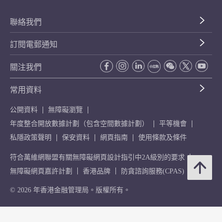
聯絡我們
訂閱電郵通知
關注我們
常用資料
公開資料
無障礙瀏覽
年度整合開放數據計劃（包含空間數據計劃）
平等機會
私隱政策聲明
保安資料
網頁指南
使用條款及條件
符合萬維網聯盟有關無障礙網頁設計指引中2A級別的要求
無障礙網頁嘉許計劃
香港品牌
防貪諮詢服務(CPAS)
© 2026 年香港金融管理局。版權所有。