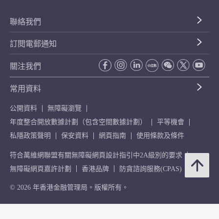
聯絡我們
訂閱電郵通知
關注我們
常用資料
公開資料
無障礙瀏覽
年度整合開放數據計劃（包含空間數據計劃）
平等機會
私隱政策聲明
保安資料
網頁指南
使用條款及條件
符合萬維網聯盟有關無障礙網頁設計指引中2A級別的要求
無障礙網頁嘉許計劃
香港品牌
防貪諮詢服務(CPAS)
© 2026 年香港金融管理局。版權所有。