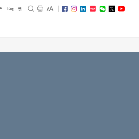
Eng
們
简