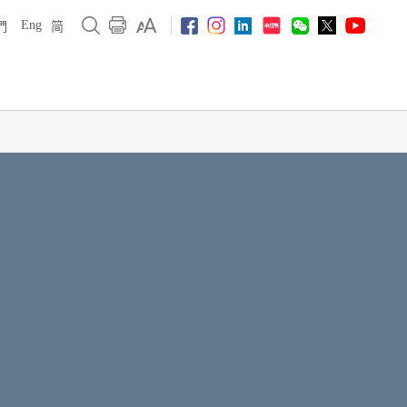
Eng
們
简