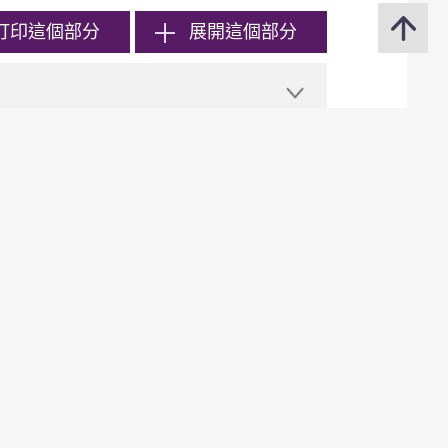
打印
這個部分
展開這個部分
次離港時都要啟動這項功能？這樣