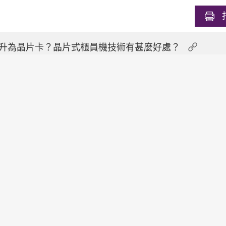
升為晶片卡？晶片式櫃員機技術有甚麼好處？
款卡的境外提款功能，是否表示我不能在境外提款？
的境外提款功能時，把有效期設定為「永久」，以避免每
及在境外讀書或工作的人士來說都比較方便。