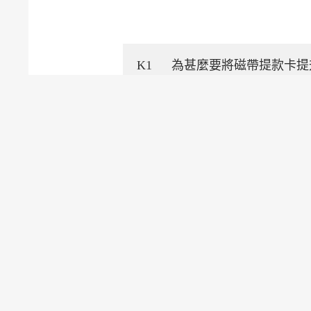
K1
為甚麼要將磁帶提款卡提
K2
假如我離港前忘記啟動提
K3
我是否可以在啟動提款卡
對經常要離港的人士，以
國際金融中心
電子帳單及繳費服務（EBPP）
電子支票