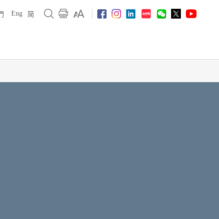
Eng
們
简