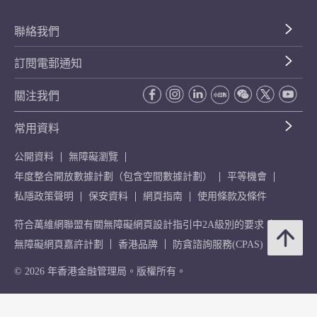
聯絡我們
訂閱電郵通知
關注我們
常用資料
公開資料
無障礙瀏覽
年度整合開放數據計劃（包含空間數據計劃）
平等機會
私隱政策聲明
保安資料
網頁指南
使用條款及條件
符合萬維網聯盟有關無障礙網頁設計指引中2A級別的要求
無障礙網頁嘉許計劃
香港品牌
防貪諮詢服務(CPAS)
© 2026 年香港金融管理局。版權所有。