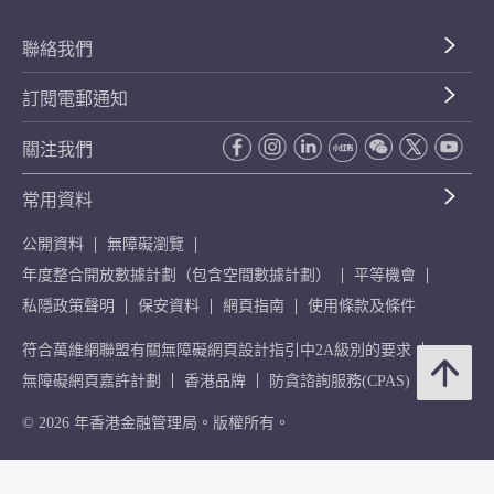
聯絡我們
訂閱電郵通知
關注我們
常用資料
公開資料
無障礙瀏覽
年度整合開放數據計劃（包含空間數據計劃）
平等機會
私隱政策聲明
保安資料
網頁指南
使用條款及條件
符合萬維網聯盟有關無障礙網頁設計指引中2A級別的要求
無障礙網頁嘉許計劃
香港品牌
防貪諮詢服務(CPAS)
© 2026 年香港金融管理局。版權所有。