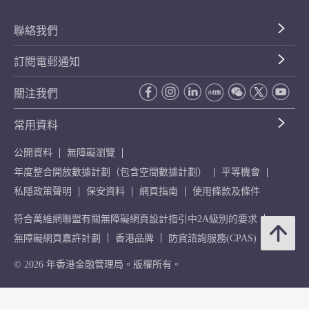
聯絡我們
訂閱電郵通知
關注我們
常用資料
公開資料
無障礙瀏覽
年度整合開放數據計劃（包含空間數據計劃）
平等機會
私隱政策聲明
保安資料
網頁指南
使用條款及條件
符合萬維網聯盟有關無障礙網頁設計指引中2A級別的要求
無障礙網頁嘉許計劃
香港品牌
防貪諮詢服務(CPAS)
© 2026 年香港金融管理局。版權所有。