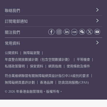
聯絡我們
訂閱電郵通知
關注我們
常用資料
公開資料
無障礙瀏覽
年度整合開放數據計劃（包含空間數據計劃）
平等機會
私隱政策聲明
保安資料
網頁指南
使用條款及條件
符合萬維網聯盟有關無障礙網頁設計指引中2A級別的要求
無障礙網頁嘉許計劃
香港品牌
防貪諮詢服務(CPAS)
© 2026 年香港金融管理局。版權所有。