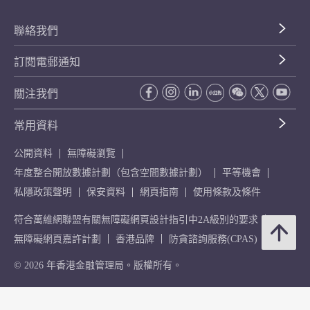
聯絡我們
訂閱電郵通知
關注我們
常用資料
公開資料
無障礙瀏覽
年度整合開放數據計劃（包含空間數據計劃）
平等機會
私隱政策聲明
保安資料
網頁指南
使用條款及條件
符合萬維網聯盟有關無障礙網頁設計指引中2A級別的要求
無障礙網頁嘉許計劃
香港品牌
防貪諮詢服務(CPAS)
© 2026 年香港金融管理局。版權所有。