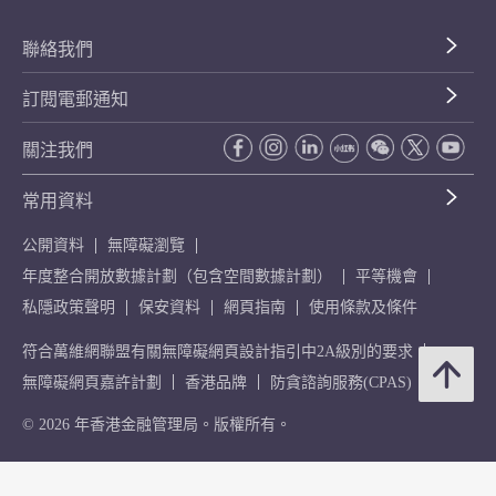
聯絡我們
訂閱電郵通知
關注我們
常用資料
公開資料
無障礙瀏覽
年度整合開放數據計劃（包含空間數據計劃）
平等機會
私隱政策聲明
保安資料
網頁指南
使用條款及條件
符合萬維網聯盟有關無障礙網頁設計指引中2A級別的要求
無障礙網頁嘉許計劃
香港品牌
防貪諮詢服務(CPAS)
© 2026 年香港金融管理局。版權所有。