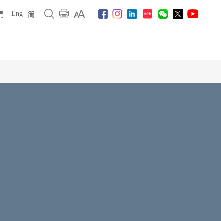
Eng
們
简