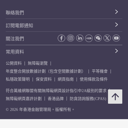
聯絡我們
訂閱電郵通知
關注我們
常用資料
公開資料
無障礙瀏覽
年度整合開放數據計劃（包含空間數據計劃）
平等機會
私隱政策聲明
保安資料
網頁指南
使用條款及條件
符合萬維網聯盟有關無障礙網頁設計指引中2A級別的要求
無障礙網頁嘉許計劃
香港品牌
防貪諮詢服務(CPAS)
© 2026 年香港金融管理局。版權所有。