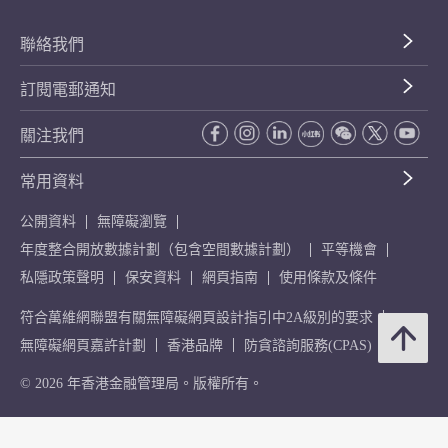
聯絡我們
訂閱電郵通知
關注我們
常用資料
公開資料
無障礙瀏覽
年度整合開放數據計劃（包含空間數據計劃）
平等機會
私隱政策聲明
保安資料
網頁指南
使用條款及條件
符合萬維網聯盟有關無障礙網頁設計指引中2A級別的要求
無障礙網頁嘉許計劃
香港品牌
防貪諮詢服務(CPAS)
© 2026 年香港金融管理局。版權所有。