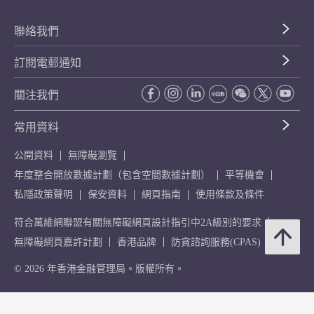
聯絡我們
訂閱電郵通知
關注我們
常用資料
公開資料
無障礙瀏覽
年度整合開放數據計劃（包含空間數據計劃）
平等機會
私隱政策聲明
保安資料
網頁指南
使用條款及條件
符合萬維網聯盟有關無障礙網頁設計指引中2A級別的要求
無障礙網頁嘉許計劃
香港品牌
防貪諮詢服務(CPAS)
© 2026 年香港金融管理局。版權所有。