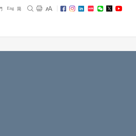
Eng
們
简