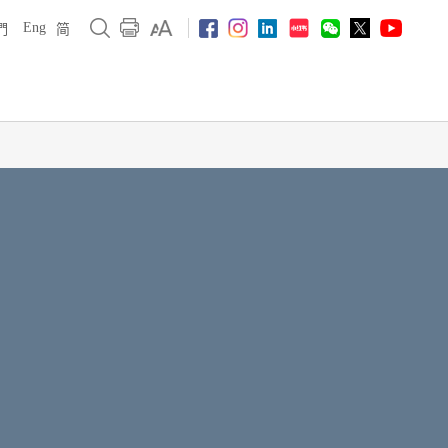
Eng
們
简