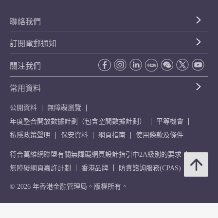
聯絡我們
訂閱電郵通知
關注我們
常用資料
公開資料
無障礙瀏覽
年度整合開放數據計劃（包含空間數據計劃）
平等機會
私隱政策聲明
保安資料
網頁指南
使用條款及條件
符合萬維網聯盟有關無障礙網頁設計指引中2A級別的要求
無障礙網頁嘉許計劃
香港品牌
防貪諮詢服務(CPAS)
© 2026 年香港金融管理局。版權所有。